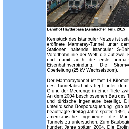
Bahnhof
Haydarpasa (Asiatischer Teil), 2015
Kernstück des Istanbuler Netzes ist se
eröffnete Marmaray-Tunnel unter d
Stationen haltende Istanbuler S-Ba
Vorortbahnlinie der Welt, die auf zwei 
und damit auch die erste normalspu
Eisenbahnverbindung. Die Stromv
Oberleitung (25 kV Wechselstrom).
Der Marmaraytunnel ist fast 14 Kilomet
des Tunnelabschnitts liegt unter de
Grund der Meerenge in einer Tiefe zw
An dem 2004 beschlossenen Bau des T
und türkische Ingenieure beteiligt. D
unterirdische Bosporusquerung gab es
beauftragte dreißig Jahre später, 1891
amerikanische Ingenieure, die Mac
Tunnels zu untersuchen. Zum Baubegin
hundert Jahre später, 2004. Die Eröff