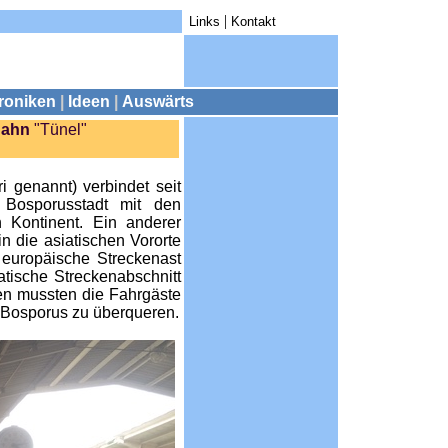
|
.
Links
.
.
Kontakt
roniken
|
Ideen
|
Auswärts
Bahn
"Tünel"
i genannt) verbindet seit
 Bosporusstadt mit den
 Kontinent. Ein anderer
n die asiatischen Vororte
r europäische Streckenast
tische Streckenabschnitt
en mussten die Fahrgäste
 Bosporus zu überqueren.