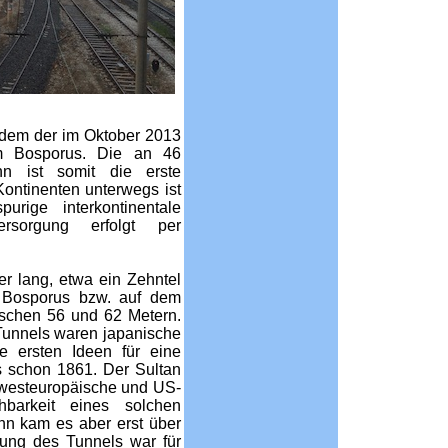
itdem der im Oktober 2013
em Bosporus. Die an 46
hn ist somit die erste
Kontinenten unterwegs ist
rige interkontinentale
ersorgung erfolgt per
er lang, etwa ein Zehntel
m Bosporus bzw. auf dem
ischen 56 und 62 Metern.
unnels waren japanische
ie ersten Ideen für eine
 schon 1861. Der Sultan
, westeuropäische und US-
hbarkeit eines solchen
n kam es aber erst über
nung des Tunnels war für