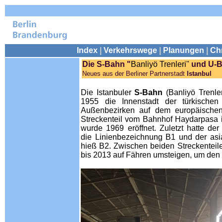
Index
|
Verkehrswege
|
Planungen
|
Ch
Die S-Bahn "
Banliyö Trenleri"
und U-
Neues aus der Berliner Partnerstadt
Istanbul
Die Istanbuler
S-Bahn
(Banliyö Trenler
1955 die Innenstadt der türkischen
Außenbezirken auf dem europäischen
Streckenteil vom Bahnhof Haydarpasa i
wurde 1969 eröffnet. Zuletzt hatte de
die Linienbezeichnung B1 und der asia
hieß B2. Zwischen beiden Streckenteil
bis 2013 auf Fähren umsteigen, um den